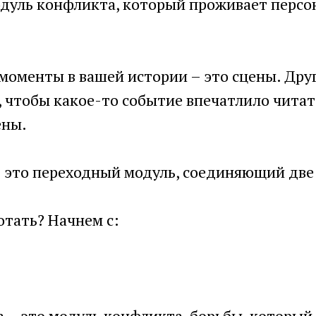
одуль конфликта, который проживает персо
моменты в вашей истории – это сцены. Дру
, чтобы какое-то событие впечатлило читат
ены.
 это переходный модуль, соединяющий две
отать? Начнем с:
а – это модуль конфликта, борьбы, который