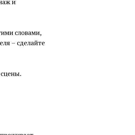
наж и
гими словами,
еля – сделайте
 сцены.
 проживает