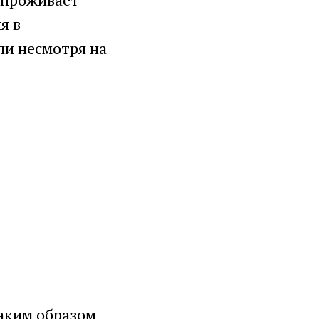
я в
и несмотря на
аким образом