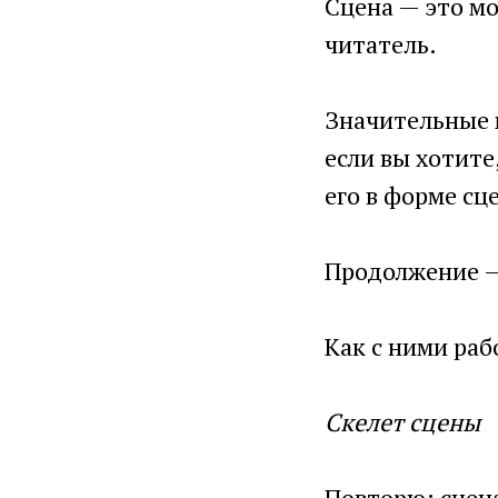
Сцена — это м
читатель.
Значительные 
если вы хотите
его в форме сц
Продолжение –
Как с ними раб
Скелет сцены
Повторю: сцен