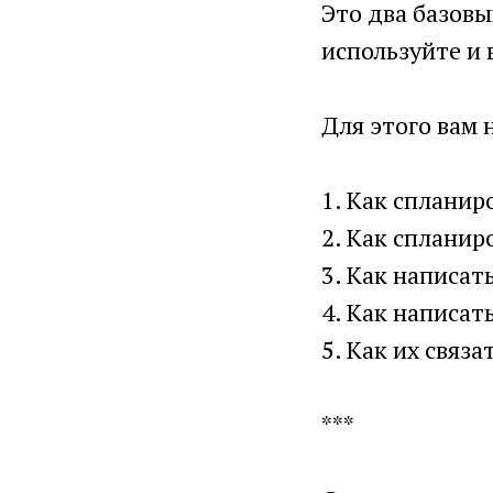
Это два базовы
используйте и
Для этого вам 
1. Как спланир
2. Как спланир
3. Как написат
4. Как написат
5. Как их связа
***