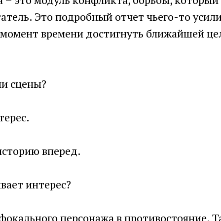
атель. Это подробный отчет чьего-то усили
момент времени достигнуть ближайшей цел
и сцены?
терес.
историю вперед.
вает интерес?
фокального персонажа в противостояние. Т