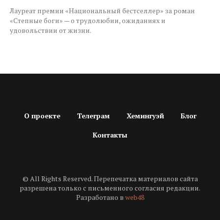
Лауреат премии «Национальный бестселлер» за роман
«Степные боги» — о трудолюбии, ожиданиях и
удовольствии от жизни.
О проекте
Телеграм
Хемингуэй
Блог
Контакты
© All Rights Reserved. Перепечатка материалов сайта
разрешена только с письменного согласия редакции.
Разработано в
web48