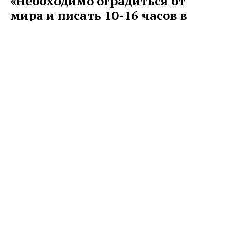
«Необходимо оградиться от
мира и писать 10-16 часов в
сутки»
Ислам Ханипаев, лауреат литературной премии «Лицей»
2021» — о писательстве, сценарном мастерстве и
творческом пути.