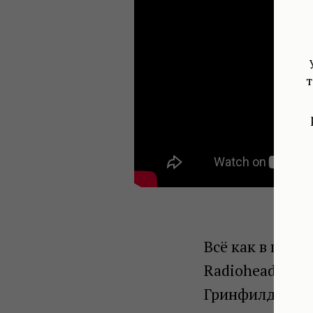
т
Всё как в песне
Radiohead, стр
Гринфилд: