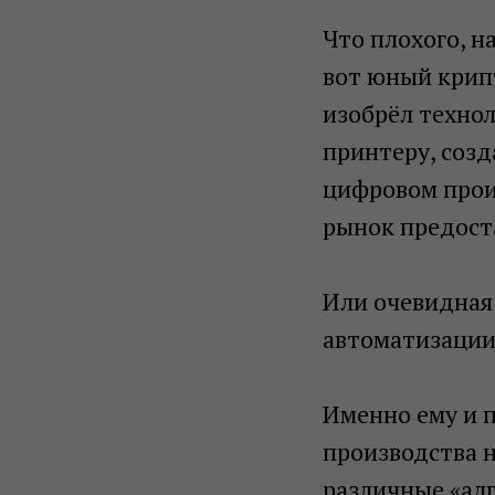
Что плохого, н
вот юный крип
изобрёл техно
принтеру, созд
цифровом прои
рынок предоста
Или очевидная
автоматизации
Именно ему и 
производства н
различные «ал