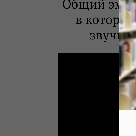
Общий эмоц
в котором
звучит)