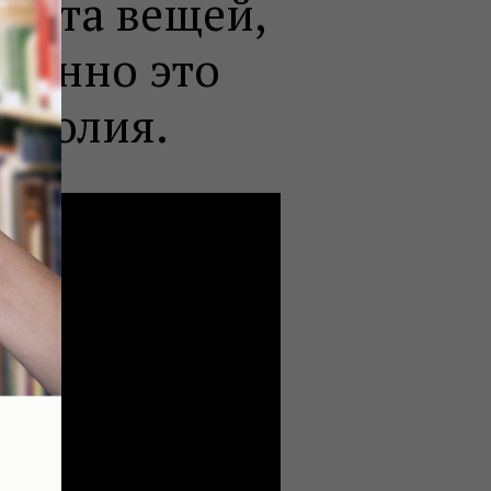
нета вещей,
транно это
анхолия.