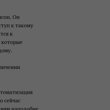
лсон. Он
туп к такому
тся к
, которые
дому.
еличении
втоматизация
о сейчас
циям наподобие