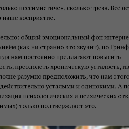
только пессимистичен, сколько трезв. Всё о
 наше восприятие.
тельно: общий эмоциональный фон интернет
ивём (как ни странно это звучит), по Грин
огда нам постоянно предлагают повысить
сть, преодолеть хроническую усталость, из
полне разумно предположить, что нам этог
 действительно усталыми и одинокими. А п
изация психологических и психических от
нимых) только подтверждает это.