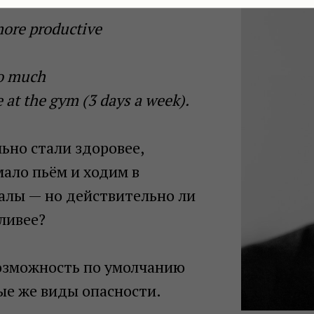
more productive
oo much
 at the gym (3 days a week).
ьно стали здоровее,
ало пьём и ходим в
алы — но действительно ли
ливее?
возможность по умолчанию
ые же виды опасности.