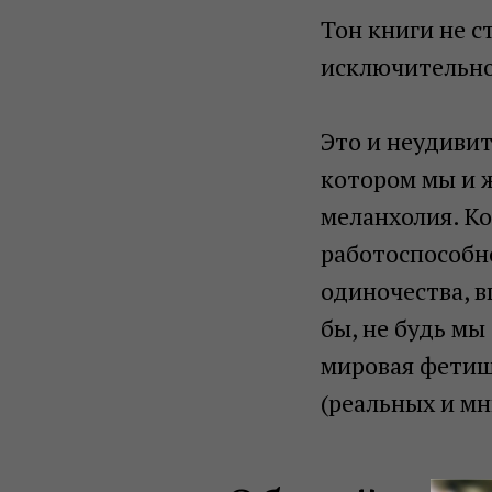
Тон книги не с
исключительно
Это и неудиви
котором мы и ж
меланхолия. К
работоспособно
одиночества, в
бы, не будь мы
мировая фетиш
(реальных и м