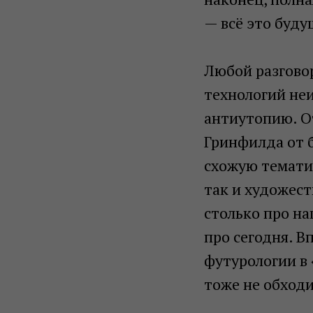
— всё это буду
Любой разгово
технологий не
антиутопию. О
Гринфилда от 
схожую темати
так и художест
столько про на
про сегодня. В
футурологии в
тоже не обходи