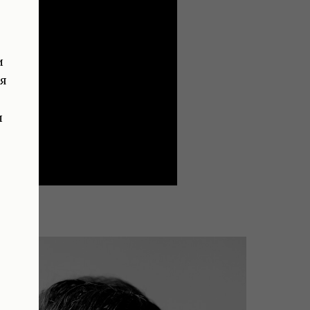
и
ая
и