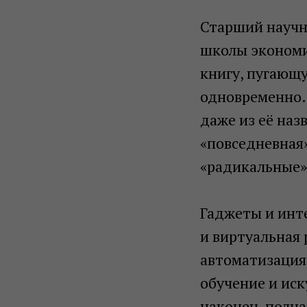
Старший научн
школы экономи
книгу, пугаю
одновременно.
даже из её наз
«повседневная»
«радикальные»
Гаджеты и инт
и виртуальная 
автоматизация
обучение и ис
наконец, полн