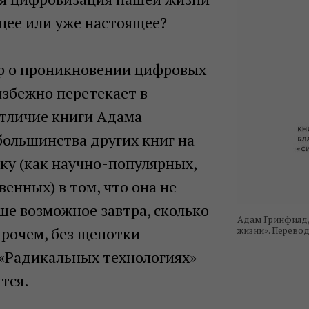
щее или уже настоящее?
р о проникновении цифровых
избежно перетекает в
тличие книги Адама
большинства других книг на
ку (как научно-популярных,
венных) в том, что она не
ше возможное завтра, сколько
Адам Гринфилд,
прочем, без щепотки
жизни». Перево
 «Радикальных технологиях»
тся.