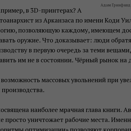
Адам Гринфилд
апример, в 3D-принтерах? А
тоанархист из Арканзаса по имени Коди Уи
логию, позволяющую каждому, имеющем дос
авать оружие. Что доказывает: люди обратя
зводству в первую очередь за теми вещами
вить им не в состоянии. Чёрный рынок на 
 возможность массовых увольнений при ув
 производства.
посвящена наиболее мрачная глава книги. А
е просто уничтожает рабочие места. Именн
горитмы оптимизации» позволяют корпора