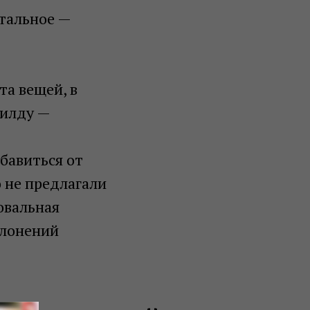
стальное —
а вещей, в
филду —
бавиться от
о не предлагали
овальная
клонений