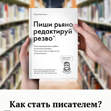
иональный фон интер
 мы и живём (как ни с
, по Гринфилду — мел
Как стать писателем?